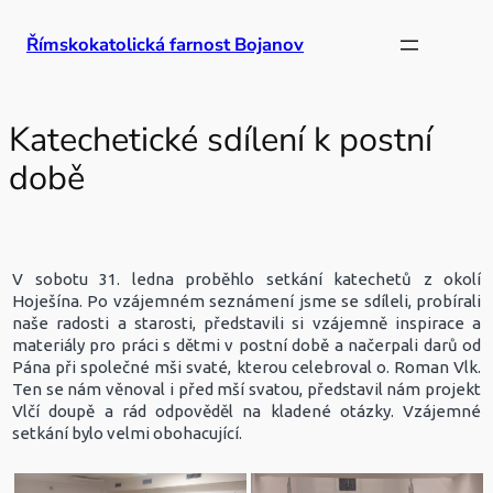
Přeskočit
Římskokatolická farnost Bojanov
na
obsah
Katechetické sdílení k postní
době
V sobotu 31. ledna proběhlo setkání katechetů z okolí
Hoješína. Po vzájemném seznámení jsme se sdíleli, probírali
naše radosti a starosti, představili si vzájemně inspirace a
materiály pro práci s dětmi v postní době a načerpali darů od
Pána při společné mši svaté, kterou celebroval o. Roman Vlk.
Ten se nám věnoval i před mší svatou, představil nám projekt
Vlčí doupě a rád odpověděl na kladené otázky. Vzájemné
setkání bylo velmi obohacující.