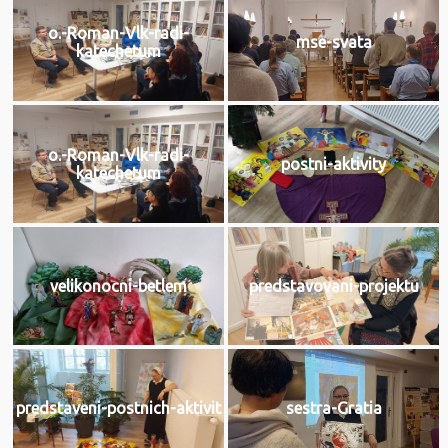
o.-Roman-Vlk-radi-
mse-svata
katechetum
o.-Roman-Vlk-radi-
postni-aktivity
katechetum
velikonocni-betlem
predstavovani-projektu
predstaveni-postnich-aktivit
sestra-Gratia